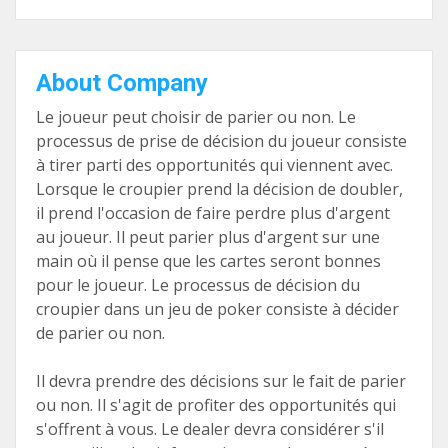
About Company
Le joueur peut choisir de parier ou non. Le
processus de prise de décision du joueur consiste
à tirer parti des opportunités qui viennent avec.
Lorsque le croupier prend la décision de doubler,
il prend l'occasion de faire perdre plus d'argent
au joueur. Il peut parier plus d'argent sur une
main où il pense que les cartes seront bonnes
pour le joueur. Le processus de décision du
croupier dans un jeu de poker consiste à décider
de parier ou non.
Il devra prendre des décisions sur le fait de parier
ou non. Il s'agit de profiter des opportunités qui
s'offrent à vous. Le dealer devra considérer s'il