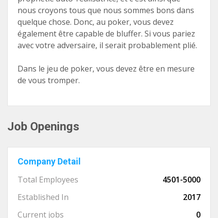
nous croyons tous que nous sommes bons dans
quelque chose. Donc, au poker, vous devez
également être capable de bluffer. Si vous pariez
avec votre adversaire, il serait probablement plié.
Dans le jeu de poker, vous devez être en mesure
de vous tromper.
Job Openings
Company Detail
Total Employees
4501-5000
Established In
2017
Current jobs
0